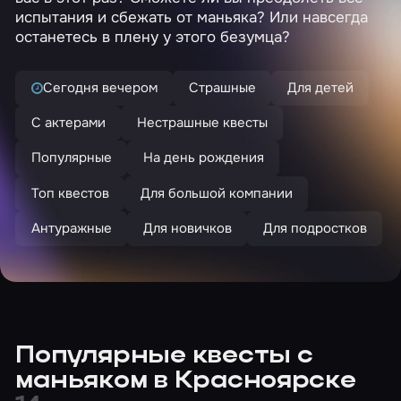
испытания и сбежать от маньяка? Или навсегда
останетесь в плену у этого безумца?
Сегодня вечером
Страшные
Для детей
С актерами
Нестрашные квесты
Популярные
На день рождения
Топ квестов
Для большой компании
Антуражные
Для новичков
Для подростков
Популярные квесты с
маньяком в Красноярске