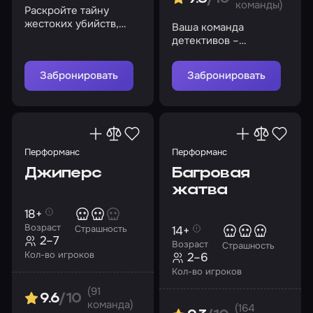
команды)
Раскройте тайну
жестоких убийств,
Ваша команда
связанных со старой
детективов –
заброшенной шахтой
последняя надежда на
спасение города. Вы
Забронировать
Забронировать
готовы рискнуть?
Перформанс
Перформанс
Джиперс
Багровая
жатва
18+
Возраст
14+
Страшность
2–7
Возраст
Страшность
Кол-во игроков
2–6
Кол-во игроков
(91
9.6
/10
команда)
(164