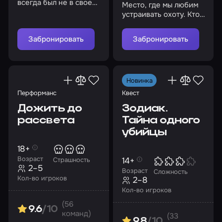
всегда был не в своем
Место, где мы любим
уме, он находился в
устраивать охоту. Кто
морге круглые сутки…
попал на арену – не
должен покинуть ее
Забронировать
Забронировать
живым
Новинка
Перформанс
Квест
Дожить до
Зодиак.
рассвета
Тайна одного
убийцы
18+
Возраст
14+
Страшность
2–5
Возраст
Сложность
Кол-во игроков
2–8
Кол-во игроков
(56
9.6
/10
команд)
(33
9.8
/10