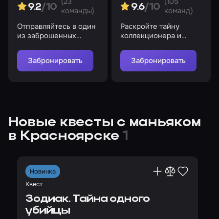
(23
(105
9.2
/10
9.6
/10
команды)
команд)
Отправляйтесь в один
Раскройте тайну
из заброшенных
коллекционера и
домов, который
спаситесь из ловушки
наполнен
Забронировать
Забронировать
паранормальной
активностью!
Новые квесты с маньяком
в Красноярске
1
Новинка
Квест
Зодиак. Тайна одного
убийцы