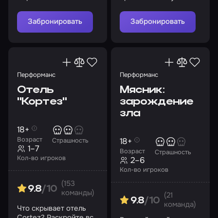
Забронировать
Забронировать
Перформанс
Перформанс
Отель
Мясник:
"Кортез"
зарождение
зла
18+
Возраст
18+
Страшность
1–7
Возраст
Страшность
Кол-во игроков
2–6
Кол-во игроков
(153
9.8
/10
команды)
(21
9.8
/10
команда)
Что скрывает отель
Cortez? Раскройте все