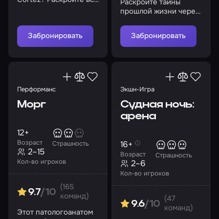
Раскройте тайны
тайны
прошлой жизни через
гипноз
Забронировать
Забронировать
Перформанс
Экшн-Игра
Морг
Судная ночь:
арена
12+
Возраст
16+
Страшность
2–15
Возраст
Страшность
Кол-во игроков
2–6
Кол-во игроков
(165
9.7
/10
команд)
(47
9.6
/10
команд)
Этот патологоанатом