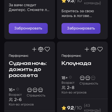
9.3
/10
команды)
За вами следит
Джиперс. Сможете ли
Боритесь за свою
вы уйти от него?
жизнь в логове
безжалостного
существа
Забронировать
Забронировать
Перформанс
Перформанс
Судная ночь:
Клоунада
дожить до
рассвета
18+
Возраст
Страшность
2–8
16+
Кол-во игроков
Возраст
Страшность
2–6
Кол-во игроков
(43
9.2
/10
команды)