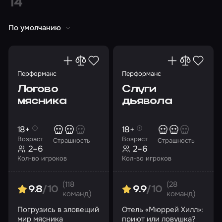
14
По умолчанию
Перформанс
Перформанс
Логово
Слуги
мясника
дьявола
18+
18+
Возраст
Возраст
Страшность
Страшность
2–6
2–6
Кол-во игроков
Кол-во игроков
(118
(28
9.8
/10
9.9
/10
команд)
команд)
Погрузись в зловещий
Отель «Мюррей Хилл»:
мир мясника
приют или ловушка?