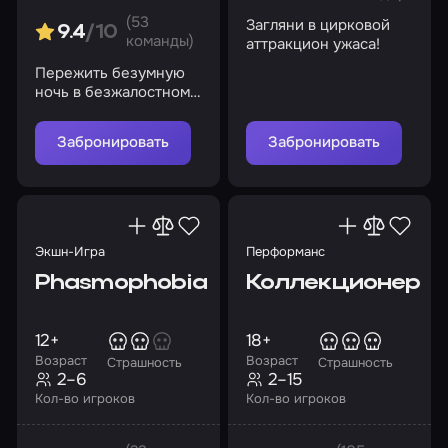
(53
Загляни в цирковой
9.4
/10
команды)
аттракцион ужаса!
Пережить безумную
ночь в безжалостном
мире
Забронировать
Забронировать
Экшн-Игра
Перформанс
Phasmophobia
Коллекционер
12+
18+
Возраст
Возраст
Страшность
Страшность
2–6
2–15
Кол-во игроков
Кол-во игроков