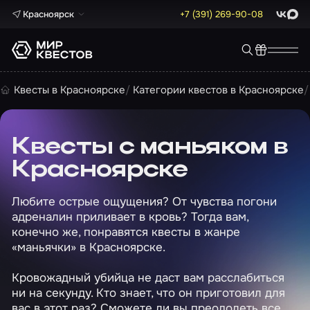
Красноярск
+7 (391) 269-90-08
ВКонта
Max
Квесты в Красноярске
Категории квестов в Красноярске
Квесты с маньяком в
Красноярске
Любите острые ощущения? От чувства погони
адреналин приливает в кровь? Тогда вам,
конечно же, понравятся квесты в жанре
«маньячки» в Красноярске.
Кровожадный убийца не даст вам расслабиться
ни на секунду. Кто знает, что он приготовил для
вас в этот раз? Сможете ли вы преодолеть все