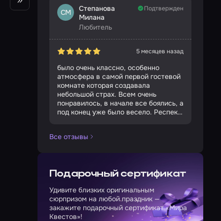
Степанова
Подтвержден
СМ
Милана
Любитель
5 месяцев назад
было очень классно, особенно
атмосфера в самой первой гостевой
комнате которая создавала
небольшой страх. Всем очень
понравилось, в начале все боялись, а
под конец уже было весело. Респект
организатору квеста и актёрам.
Может как нибудь придём на вторую
Все отзывы
часть ;) всем советую
Подарочный сертификат
Удивите близких оригинальным
сюрпризом на любой праздник —
закажите подарочный сертификат «Мира
Квестов»!