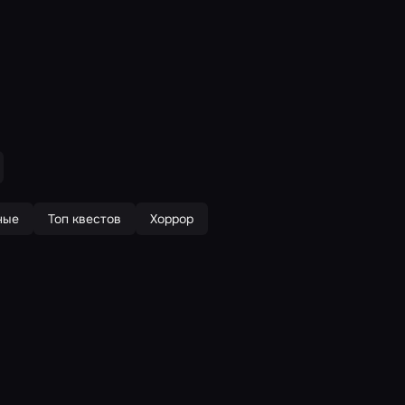
ные
Топ квестов
Хоррор