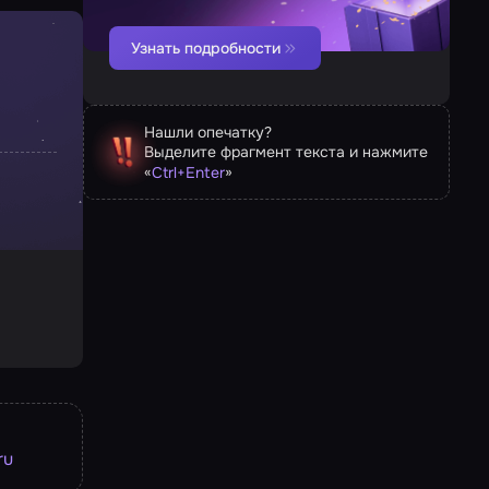
Узнать подробности
Нашли опечатку?
Выделите фрагмент текста и нажмите
«
»
Ctrl
+
Enter
ru