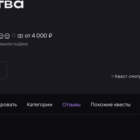
тва
от 4 000 ₽
ашность
Цена
Квест смот
ровать
Категории
Отзывы
Похожие квесты