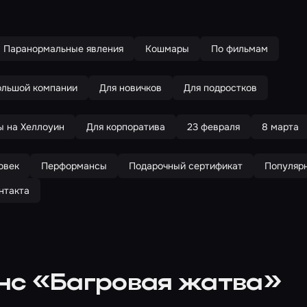
Паранормальные явления
Кошмары
По фильмам
ольшой компании
Для новичков
Для подростков
ы на Хеллоуин
Для корпоратива
23 февраля
8 марта
овек
Перформансы
Подарочный сертификат
Популяр
нтакта
нс «Багровая жатва»