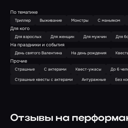
По тематике
Триллер
Выживание
Монстры
С маньяком
Для кого
Для взрослых
Для женщин
Для мужчин
Для б
На праздники и события
День святого Валентина
На день рождения
Квест
Прочие
Страшные
С актерами
Квест-ужасы
До 6 чел
Страшные квесты с актерами
Антуражные
Без ко
Отзывы на перформа