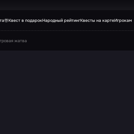
та
Квест в подарок
Народный рейтинг
Квесты на карте
Игрокам
гровая жатва