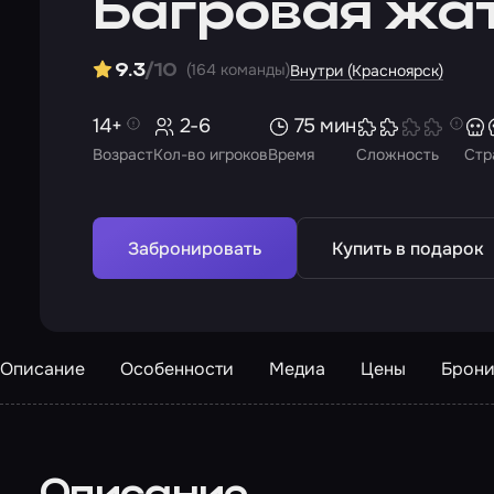
Багровая жа
(164 команды)
9.3
/10
Внутри (Красноярск)
14+
2-6
75 мин
Возраст
Кол-во игроков
Время
Сложность
Стр
Забронировать
Купить в подарок
Описание
Особенности
Медиа
Цены
Брони