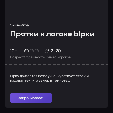
Экшн-Игра
Прятки в логове Ырки
10+
2–20
Возраст
Страшность
Кол-во игроков
Ырка двигается беззвучно, чувствует страх и
находит тех, кто замер в темноте…
Забронировать