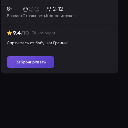
8+
2–12
Возраст
Страшность
Кол-во игроков
(31 команда)
9.4
/10
Спрячьтесь от бабушки Гренни!
Забронировать