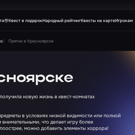
та
Квест в подарок
Народный рейтинг
Квесты на карте
Игрокам
ке
Прятки в Красноярске
асноярске
 получила новую жизнь в квест-комнатах
 предметы в условиях низкой видимости или полной
и внимательными, что делает игру более
й поострее, можно добавить элементы хоррора!