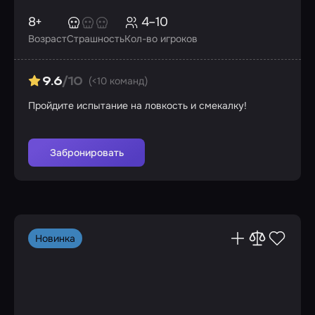
8+
4–10
Возраст
Страшность
Кол-во игроков
(<10 команд)
9.6
/10
Пройдите испытание на ловкость и смекалку!
Забронировать
Новинка