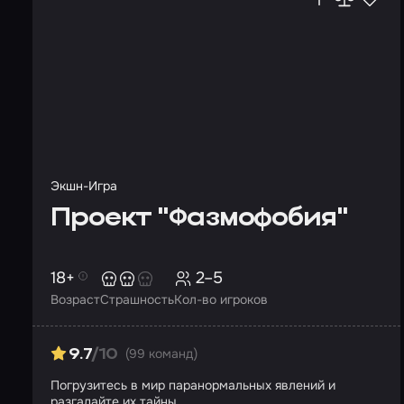
Экшн-Игра
Проект "Фазмофобия"
18+
2–5
Возраст
Страшность
Кол-во игроков
(99 команд)
9.7
/10
Погрузитесь в мир паранормальных явлений и
разгадайте их тайны