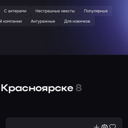
С актерами
Нестрашные квесты
Популярные
й компании
Антуражные
Для новичков
в Красноярске
8