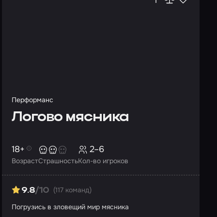
Перформанс
Логово мясника
18+
2–6
Возраст
Страшность
Кол-во игроков
(117 команд)
9.8
/10
Погрузись в зловещий мир мясника