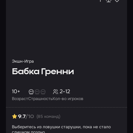
Экшн-Игра
Бабка Гренни
10+
2–12
Возраст
Страшность
Кол-во игроков
(85 команд)
9.7
/10
Выберитесь из ловушки старушки, пока не стало
слишком поздно…