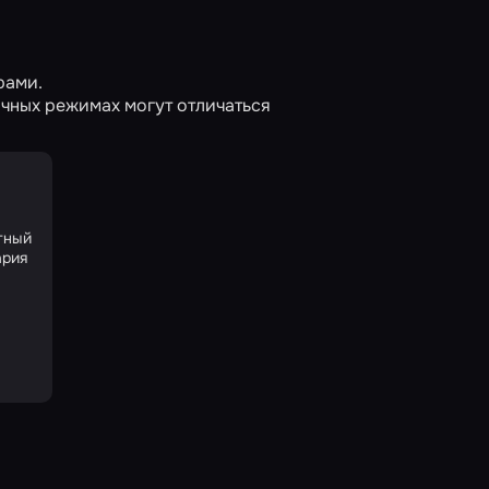
рами.
чных режимах могут отличаться
тный
ария