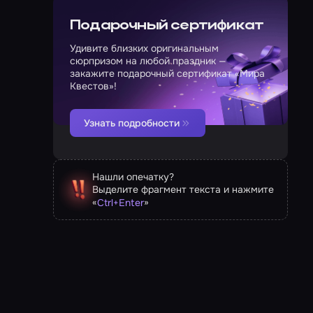
Подарочный сертификат
Удивите близких оригинальным
сюрпризом на любой праздник —
закажите подарочный сертификат «Мира
Квестов»!
Узнать подробности
Нашли опечатку?
Выделите фрагмент текста и нажмите
«
»
Ctrl
+
Enter