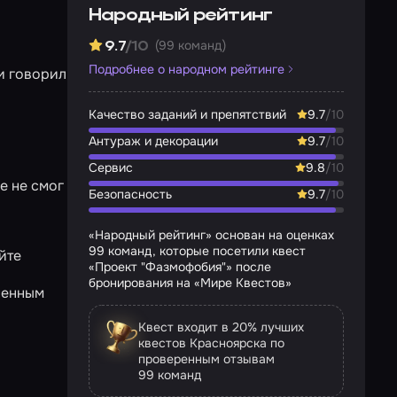
Народный рейтинг
(99 команд)
9.7
/10
Подробнее о народном рейтинге
 и говорил
Качество заданий и препятствий
9.7
/10
Антураж и декорации
9.7
/10
Сервис
9.8
/10
е не смог
Безопасность
9.7
/10
«Народный рейтинг» основан на оценках
99 команд, которые посетили квест
̆те
«Проект "Фазмофобия"» после
бронирования на «Мире Квестов»
тненным
Квест входит в 20% лучших
квестов Красноярска по
проверенным отзывам
99 команд