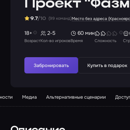
Проект "Фаз
(99 команд)
9.7
/10
Место без адреса (Красноярс
18+
2-5
60 мин
Возраст
Кол-во игроков
Время
Сложность
Ст
Забронировать
Купить в подарок
ности
Медиа
Альтернативные сценарии
Досту