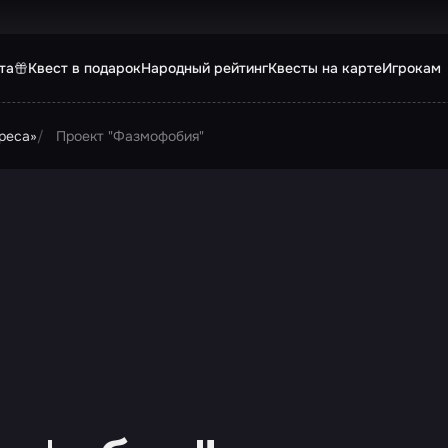
та
Квест в подарок
Народный рейтинг
Квесты на карте
Игрокам
реса»
Проект "Фазмофобия"