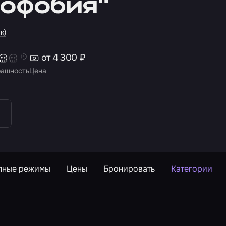
мофобия"
к)
от 4 300 ₽
рашность
Цена
пные режимы
Цены
Бронировать
Категории