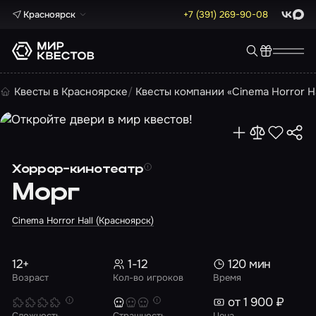
Красноярск
+7 (391) 269-90-08
ВКонта
Max
Квесты в Красноярске
Квесты компании «Cinema Horror Ha
Хоррор-кинотеатр
Морг
Cinema Horror Hall (Красноярск)
12+
1-12
120 мин
Возраст
Кол-во игроков
Время
от 1 900 ₽
Сложность
Страшность
Цена