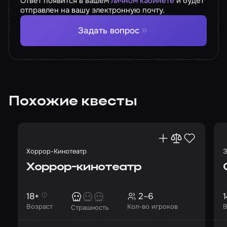
Ответ появится в вашем
личном кабинете
и будет
отправлен на вашу электронную почту.
Задать вопрос
Похожие квесты
Хоррор-Кинотеатр
Э
Хоррор-кинотеатр
18+
2–6
1
Возраст
Кол-во игроков
В
Страшность