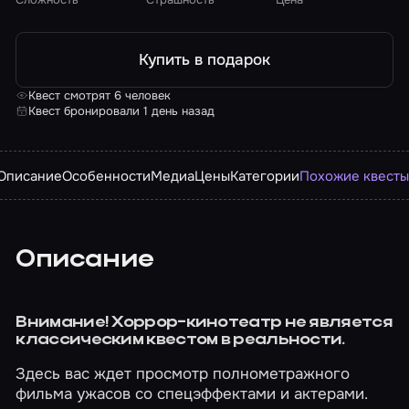
Купить в подарок
Квест смотрят 6 человек
Квест бронировали 1 день назад
Описание
Особенности
Медиа
Цены
Категории
Похожие квест
Описание
Внимание! Хоррор-кинотеатр не является
классическим квестом в реальности.
Здесь вас ждет просмотр полнометражного
фильма ужасов со спецэффектами и актерами.