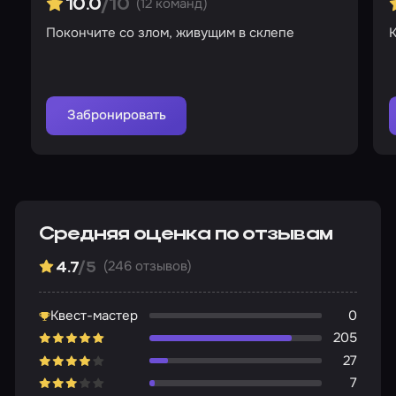
(12 команд)
10.0
/10
Покончите со злом, живущим в склепе
К
Забронировать
Средняя оценка по отзывам
(246 отзывов)
4.7
/5
Квест-мастер
0
205
27
7