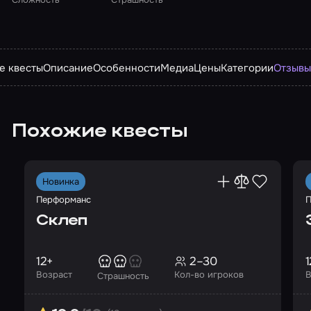
е квесты
Описание
Особенности
Медиа
Цены
Категории
Отзыв
Похожие квесты
Новинка
Перформанс
П
Склеп
12+
2–30
1
Возраст
Кол-во игроков
В
Страшность