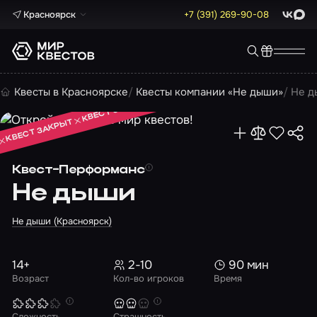
Красноярск
+7 (391) 269-90-08
ВКонта
Max
КВЕСТ ЗАКРЫТ
Квесты в Красноярске
Квесты компании «Не дыши»
Не д
КВЕСТ ЗАКРЫТ
КВЕСТ ЗАКРЫТ
Квест-Перформанс
Не дыши
Не дыши (Красноярск)
14+
2-10
90 мин
Возраст
Кол-во игроков
Время
Сложность
Страшность