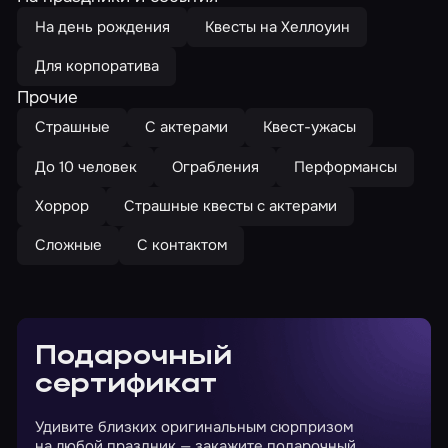
На день рождения
Квесты на Хеллоуин
Для корпоратива
Прочие
Страшные
С актерами
Квест-ужасы
До 10 человек
Ограбления
Перформансы
Хоррор
Страшные квесты с актерами
Сложные
С контактом
Подарочный
сертификат
Удивите близких оригинальным сюрпризом
на любой праздник — закажите подарочный