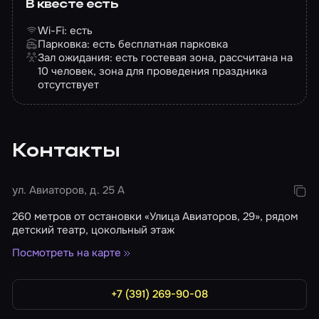
В квесте есть
Для прохождения доступна альтернативная
Wi-Fi: есть
версия игры:
«Аннабель»
.
Парковка: есть бесплатная парковка
Зал ожидания: есть гостевая зона, рассчитана на
Фотографии игроков: делаются только по
10 человек, зона для проведения праздника
запросу участников, предоставляются удобным
отсутствует
способом.
Видео прохождения квеста: услуга не
предоставляется.
Контакты
Фотография взята со стороннего ресурса
ул. Авиаторов, д. 25 А
260 метров от остановки «Улица Авиаторов, 29», рядом
детский театр, цокольный этаж
Посмотреть на карте
+7 (391) 269-90-08