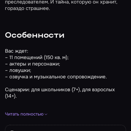
преследователем. И тайна, которую он хранит,
гораздо страшнее.
Особенности
Вас ждет:
– 11 помещений (150 кв. м);
– актеры и персонажи;
– ловушки;
– озвучка и музыкальное сопровождение.
Сценарии: для школьников (7+), для взрослых
(14+).
Скидка в день рождения – 500 рублей
Читать полностью
(действует 3 дня до и после), необходимо
предъявить подтверждающий документ.