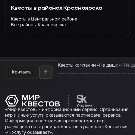
Квесты в районах Красноярска
Квесты в Центральном районе
Все районы Красноярска
Квесты в Красноярске
Квесты компании «Не дыши»
Не д
Контакты
Перейти на сайт партн
«Мир Квестов» - информационный сервис. Организация
игр и иные услуги оказываются партнерами сервиса.
Информация о партнерах-организаторах игр
размещена на страницах квестов в разделе «Контакты»
→ «Услугу оказывает».