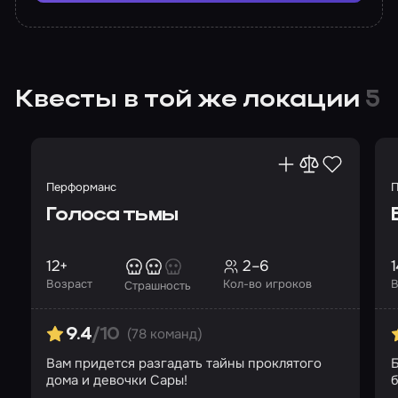
Квесты в той же локации
5
Перформанс
П
Голоса тьмы
12+
2–6
1
Возраст
Кол-во игроков
В
Страшность
(78 команд)
9.4
/10
Вам придется разгадать тайны проклятого
Б
дома и девочки Сары!