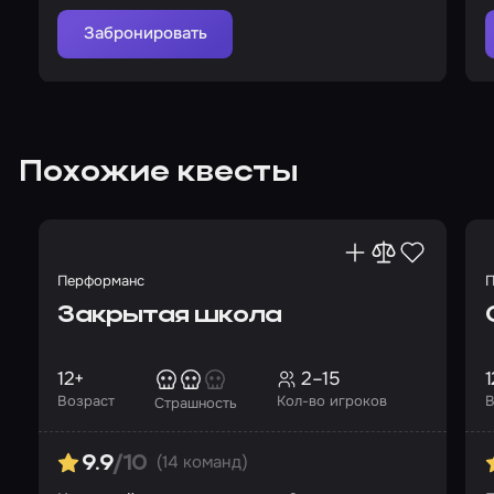
Забронировать
Похожие квесты
Перформанс
П
Закрытая школа
12+
2–15
1
Возраст
Кол-во игроков
В
Страшность
(14 команд)
9.9
/10