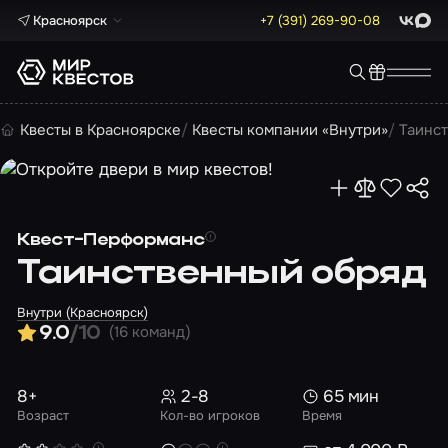
Красноярск
+7 (391) 269-90-08
ВКонта
Max
Квесты в Красноярске
Квесты компании «Внутри»
Таинс
Квест-Перформанс
Таинственный обряд
Внутри (Красноярск)
(16 команд)
9.0
/10
8+
2-8
65 мин
Возраст
Кол-во игроков
Время