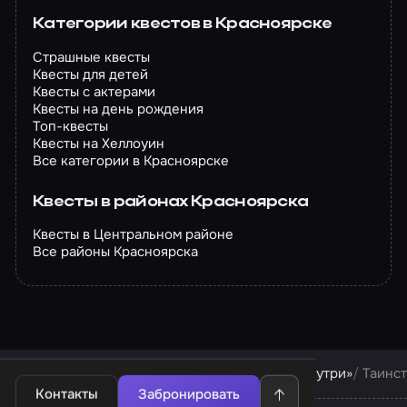
Категории квестов в Красноярске
Страшные квесты
Квесты для детей
Квесты с актерами
Квесты на день рождения
Топ-квесты
Квесты на Хеллоуин
Все категории в Красноярске
Квесты в районах Красноярска
Квесты в Центральном районе
Все районы Красноярска
Квесты в Красноярске
Квесты компании «Внутри»
Таинс
Контакты
Забронировать