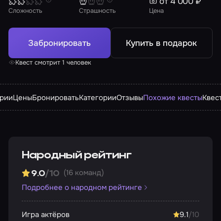
от 4 000 ₽
Сложность
Страшность
Цена
Забронировать
Купить в подарок
Квест смотрит 1 человек
арии
Цены
Бронировать
Категории
Отзывы
Похожие квесты
Квес
Народный рейтинг
(16 команд)
9.0
/10
Подробнее о народном рейтинге
Игра актёров
9.1
/10