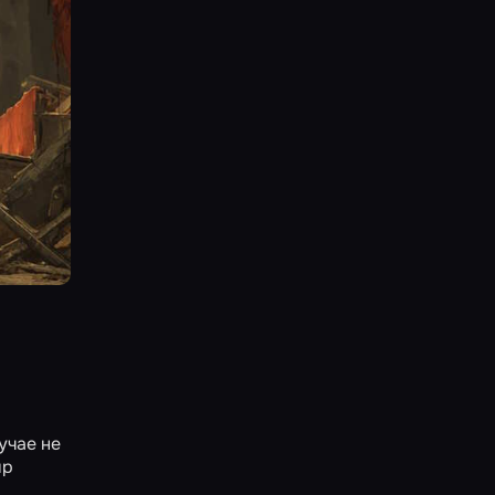
учае не
ир