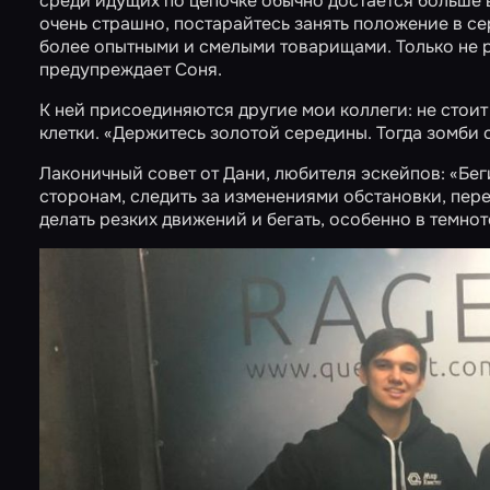
среди идущих по цепочке обычно достается больше вс
очень страшно, постарайтесь занять положение в с
более опытными и смелыми товарищами. Только не р
предупреждает Соня.
К ней присоединяются другие мои коллеги: не стои
клетки. «Держитесь золотой середины. Тогда зомби 
Лаконичный совет от Дани, любителя эскейпов: «Бег
сторонам, следить за изменениями обстановки, пер
делать резких движений и бегать, особенно в темнот