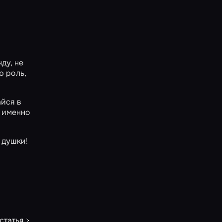
ду, не
ю роль,
айся в
, именно
 душки!
статья