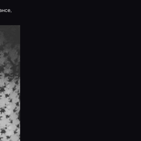
ансе
,