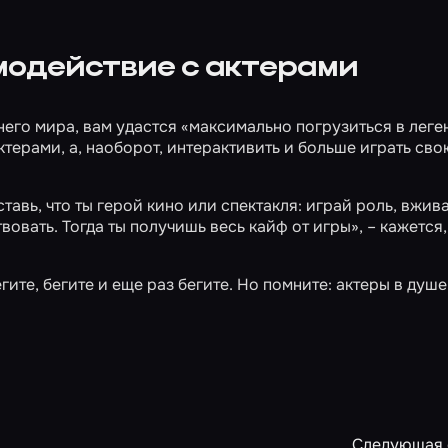
модействие с актерами
него мира, вам удастся «максимально погрузиться в леген
терами, а, наоборот, интерактивить и больше играть сво
вь, что ты герой кино или спектакля: играй роль, вжив
твовать. Тогда ты получишь весь кайф от игры», – кажется
ите, бегите и еще раз бегите. Но помните: актеры в душе
Следующая 