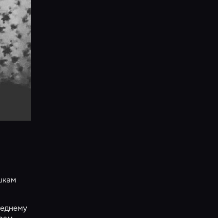
шкам
леднему