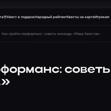
та
Квест в подарок
Народный рейтинг
Квесты на карте
Игрокам
Как пройти перформанс: советы команды «Мира Квестов»
рформанс: совет
в»