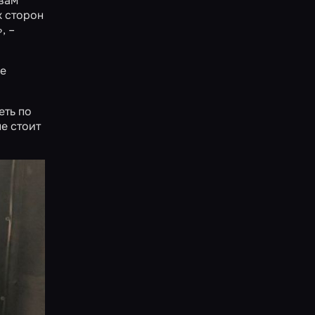
 вам
х сторон
, –
ые
еть по
е стоит