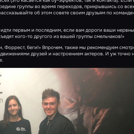
ех (это касается как бу-эффектов, так и контакта). Если
ередине группы во время переходов, прикрывшись со все
ассказывайте об этом совете своим друзьям по команде»
т идти первым и последним, если вам дороги ваши нервн
съедят кого-то другого из вашей группы смельчаков!»
и, Форрест, беги!» Впрочем, также мы рекомендуем смотр
едвижениями друзей и настроением актеров. И уж точно н
е.