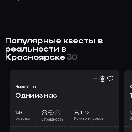
Популярные квесты в
реальности в
Красноярске
30
Экшн-Игра
К
Одни из нас
14+
1–12
1
Возраст
Кол-во игроков
В
Страшность