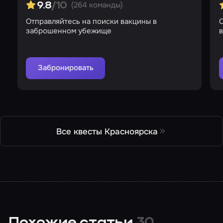
(264 команды)
9.8
/10
Отправляйтесь на поиски вакцины в
С
заброшенном убежище
в
Забронировать
Все квесты Красноярска