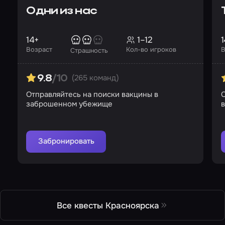
Одни из нас
14+
1–12
1
Возраст
Кол-во игроков
В
Страшность
(265 команд)
9.8
/10
Отправляйтесь на поиски вакцины в
С
заброшенном убежище
в
Забронировать
Все квесты Красноярска