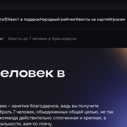
та
Квест в подарок
Народный рейтинг
Квесты на карте
Игрокам
ке
Квесты до 7 человек в Красноярске
человек в
век – занятие благодарное, ведь вы получите
рать 7 человек, объединенных общей целью, не так
а команда действительно сплоченная и крепкая, а
еальности, вам по плечу.