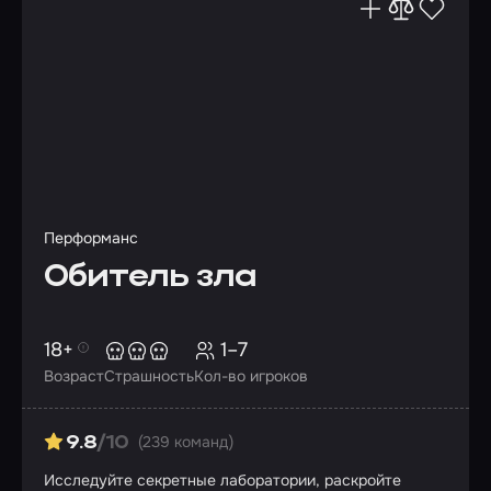
Перформанс
Обитель зла
18+
1–7
Возраст
Страшность
Кол-во игроков
(239 команд)
9.8
/10
Исследуйте секретные лаборатории, раскройте