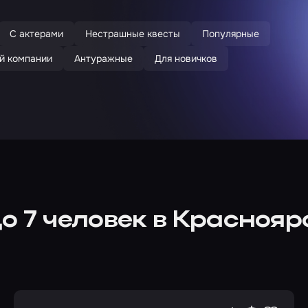
С актерами
Нестрашные квесты
Популярные
й компании
Антуражные
Для новичков
о 7 человек в Красноя