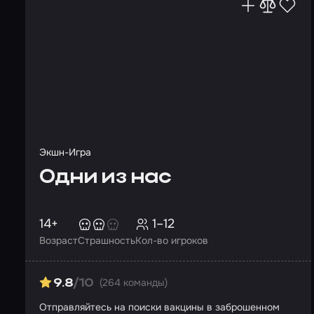
Экшн-Игра
Одни из нас
14+
1–12
Возраст
Страшность
Кол-во игроков
(264 команды)
9.8
/10
Отправляйтесь на поиски вакцины в заброшенном