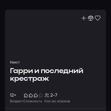
Квест
Гарри и последний
крестраж
12+
2–7
Возраст
Сложность
Кол-во игроков