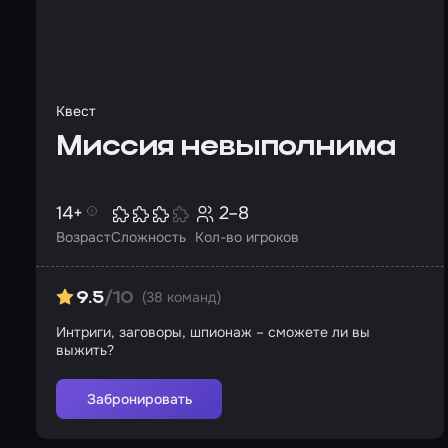
Квест
Миссия невыполнима
14+
2–8
Возраст
Сложность
Кол-во игроков
(38 команд)
9.5
/10
Интриги, заговоры, шпионаж – сможете ли вы
выжить?
Забронировать