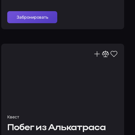
Забронировать
Квест
Побег из Алькатраса