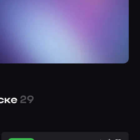
рске
29