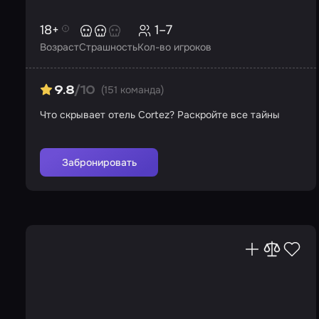
18+
1–7
Возраст
Страшность
Кол-во игроков
(151 команда)
9.8
/10
Что скрывает отель Cortez? Раскройте все тайны
Забронировать