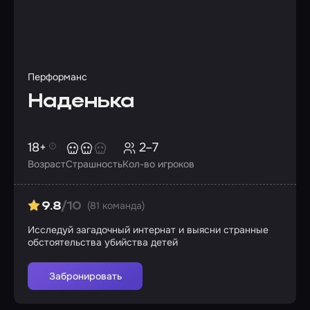
Перформанс
Наденька
18+
2–7
Возраст
Страшность
Кол-во игроков
(81 команда)
9.8
/10
Исследуй загадочный интернат и выясни странные
обстоятельства убийства детей
Забронировать