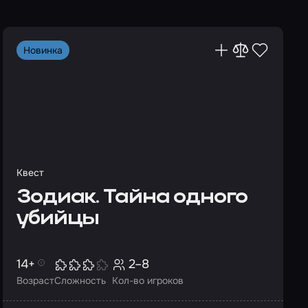
Новинка
Квест
Зодиак. Тайна одного
убийцы
14+
2–8
Возраст
Сложность
Кол-во игроков