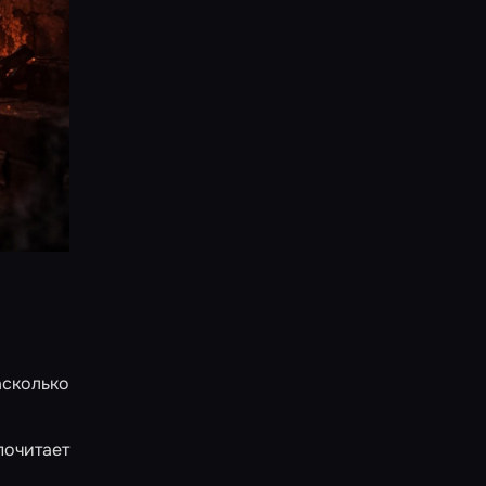
асколько
почитает