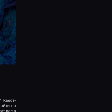
? Квест-
ройти по
ут вас в