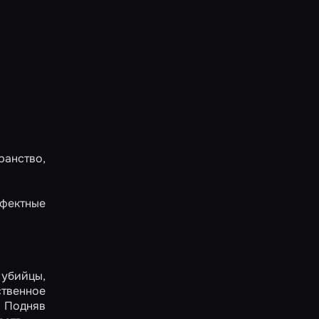
ранство,
ффектные
убийцы,
твенное
. Подняв