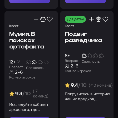
Для детей
Квест
Квест
Мумия. В
Подвиг
поисках
разведчика
артефакта
8+
Возраст
12+
Сложность
2–6
Возраст
Сложность
Кол-во игроков
2–6
Кол-во игроков
(<10 команд)
9.4
/10
(17
Погрузитесь в историю
9.3
/10
команд)
наших предков,
раскройте тайну
Исследуйте кабинет
диверсанта!
археолога, где
хранится древний