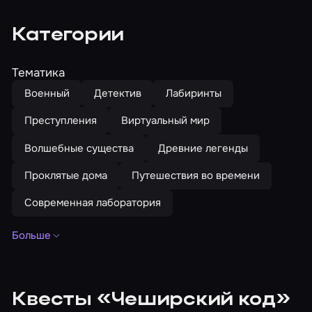
Категории
Тематика
Военный
Детектив
Лабиринты
Преступления
Виртуальный мир
Волшебные существа
Древние легенды
Проклятые дома
Путешествия во времени
Современная лаборатория
Больше
Тематика
Сокровища
По книгам
Компьютерные игры
По мультфильмам
Сказки
Алхимия
Бар
Квесты «Чеширский код»