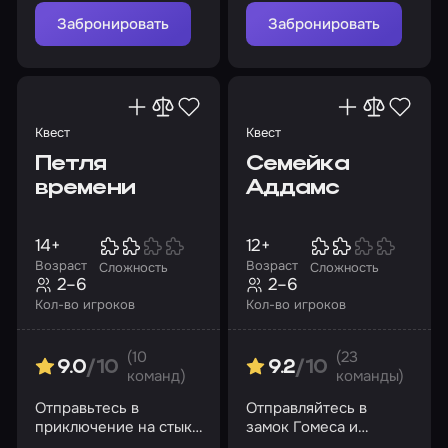
станьте ее частью!
Забронировать
Забронировать
Квест
Квест
Петля
Семейка
времени
Аддамс
14+
12+
Возраст
Возраст
Сложность
Сложность
2–6
2–6
Кол-во игроков
Кол-во игроков
(10
(23
9.0
/10
9.2
/10
команд)
команды)
Отправьтесь в
Отправляйтесь в
приключение на стыке
замок Гомеса и
времен и событий
Мартиши и раскройте