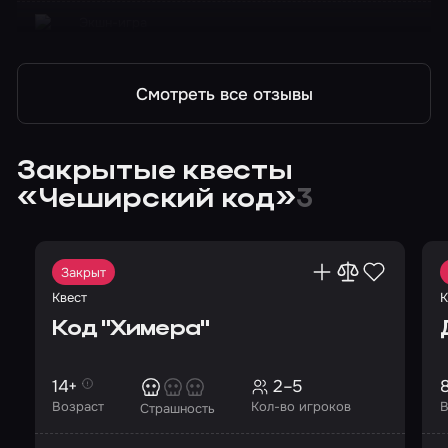
Экшн-игра
Play Kod
Смотреть все отзывы
Закрытые квесты
«Чеширский код»
3
Закрыт
Квест
К
Код "Химера"
14+
2–5
Возраст
Кол-во игроков
В
Страшность