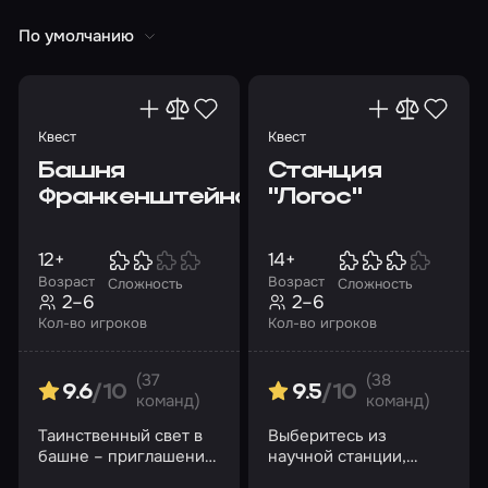
Будущее
Бункер
Выживание
По умолчанию
Древний Египет
Про животных
Магия
Монстры
Море
Квест
Квест
Опасные/секретные эксперименты
Пираты
Башня
Станция
Призраки
Спасение мира
Средневековье
Франкенштейна
"Логос"
СССР
Старинный особняк
Наука/Ученые
12+
14+
Уэнсдей Аддамс
Шпионы
Возраст
Возраст
Сложность
Сложность
2–6
2–6
Паранормальные явления
Фэнтези
Кол-во игроков
Кол-во игроков
По фильмам
(37
(38
Аудитория
9.6
/10
9.5
/10
команд)
команд)
Для детей
Детские квесты
Для взрослых
Таинственный свет в
Выберитесь из
башне – приглашение
научной станции,
Для женщин
Для мужчин
6-9 лет
или угроза?
обреченной на