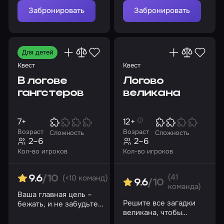
самоуничтожение
Для большой компании
10-12 лет
Забронировать
Забронировать
Для новичков
Для подростков
Для школьников
Для детей
Праздники и события
Квест
Квест
День святого Валентина
На день рождения
В логове
Логово
гангстеров
великана
Квесты на Хеллоуин
на Новый год
Для корпоратива
23 февраля
8 марта
7+
12+
Возраст
Возраст
Сложность
Сложность
Страшные
Нестрашные квесты
Большие
2–6
2–6
Кол-во игроков
Кол-во игроков
Версия
Динамичные
Состязания
Для двоих
До 10 человек
До 12 человек
(41
(<10 команд)
9.6
/10
9.6
/10
команда)
Ваша главная цель –
До 15 человек
До 20 человек
Решите все загадки
бежать, и не забудьте
великана, чтобы
про деньги!
До 25 человек
До 3 человек
До 30 человек
выбраться