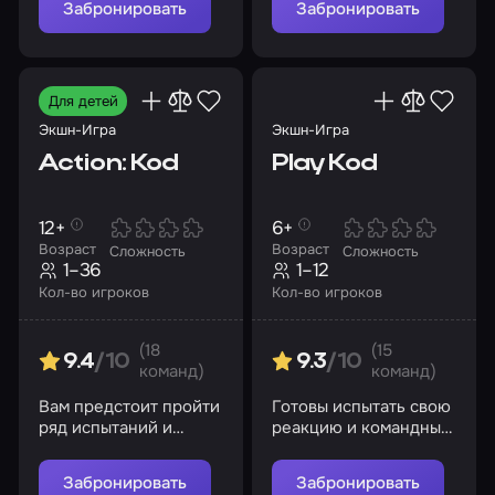
Забронировать
Забронировать
Для детей
Экшн-Игра
Экшн-Игра
Action: Kod
Play Kod
12+
6+
Возраст
Возраст
Сложность
Сложность
1–36
1–12
Кол-во игроков
Кол-во игроков
(18
(15
9.4
/10
9.3
/10
команд)
команд)
Вам предстоит пройти
Готовы испытать свою
ряд испытаний и
реакцию и командный
понять, подходят ли
дух?
ваши способности
Забронировать
Забронировать
человечеству