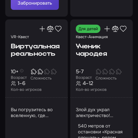
Забронировать
Для детей
VR-Квест
Квест-Анимация
Виртуальная
Ученик
реальность
чародея
10+
5-7
Возраст
Возраст
Сложность
Сложность
1–6
4–12
Кол-во игроков
Кол-во игроков
Вы погрузитесь во
Злой дух украл
вселенную, где
электричество!
реальность и
Помогите вернуть
540 метров от
фантазия сливаются
силу доброй магии
остановки «Красная
площадь», рядом