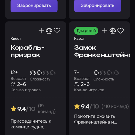
тотем майя
Забронировать
Забронировать
Для детей
Квест
Квест
Корабль-
Замок
призрак
Франкенштейна
12+
7+
Возраст
Возраст
Сложность
Сложность
2–6
2–6
Кол-во игроков
Кол-во игроков
(19
(<10 команд)
9.4
/10
9.4
/10
команд)
Помогите оживить
Присоединитесь к
Франкенштейна и
команде судна,
спасти невесту!
пройдите испытания и