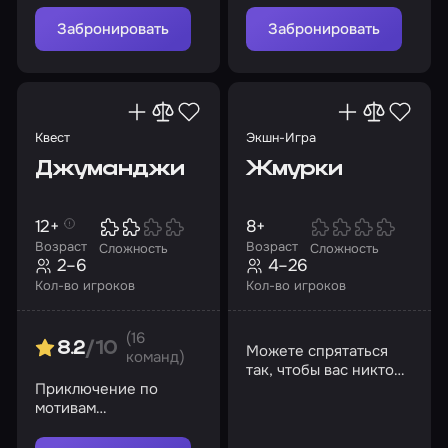
секреты их поместья
Забронировать
Забронировать
Квест
Экшн-Игра
Джуманджи
Жмурки
12+
8+
Возраст
Возраст
Сложность
Сложность
2–6
4–26
Кол-во игроков
Кол-во игроков
(16
8.2
/10
Можете спрятаться
команд)
так, чтобы вас никто
Приключение по
не нашел?
мотивам
остросюжетного
фильма